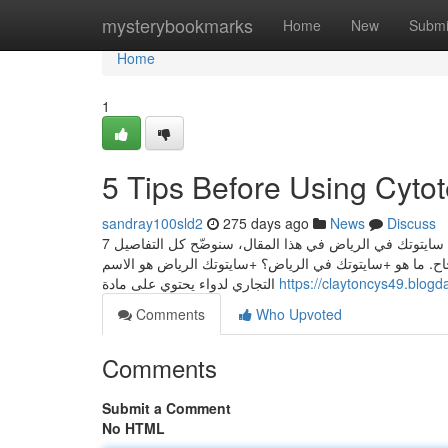
Home
mysterybookmarks
Home
New
Submi
Home
1
5 Tips Before Using Cytot
sandray100sld2
275 days ago
News
Discuss
7 أشياء تميّز حبوب سايتوتك الدفع عند الاستلام الرياض كل ما تحتاج معرفته عن +حبوب سايتوتك في الرياض في هذا المقال، سنوضّح كل التفاصيل
جاح. ما هو +سايتوتك في الرياض؟ +سايتوتك الرياض هو الاسم
التجاري لدواء يحتوي على مادة
https://claytoncys49.blogd
Comments
Who Upvoted
Comments
Submit a Comment
No HTML