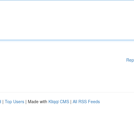
Rep
d
|
Top Users
| Made with
Kliqqi CMS
|
All RSS Feeds