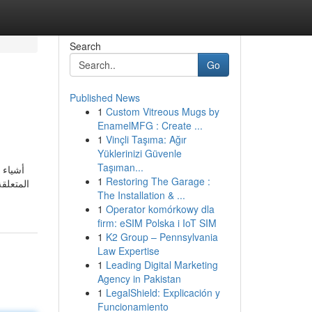
Search
Go
Published News
1
Custom Vitreous Mugs by
EnamelMFG : Create ...
1
Vinçli Taşıma: Ağır
Yüklerinizi Güvenle
Taşıman...
1
Restoring The Garage :
المتعلق
The Installation & ...
1
Operator komórkowy dla
firm: eSIM Polska i IoT SIM
1
K2 Group – Pennsylvania
Law Expertise
1
Leading Digital Marketing
Agency in Pakistan
1
LegalShield: Explicación y
Funcionamiento