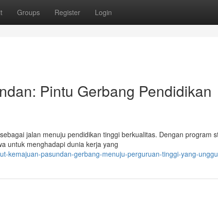
t
Groups
Register
Login
dan: Pintu Gerbang Pendidikan
bagai jalan menuju pendidikan tinggi berkualitas. Dengan program s
wa untuk menghadapi dunia kerja yang
titut-kemajuan-pasundan-gerbang-menuju-perguruan-tinggi-yang-unggu