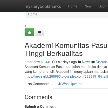
Home
mysterybookmarks
Home
New
Submi
Home
1
Akademi Komunitas Pasun
Tinggi Berkualitas
umartebw023449
297 days ago
News
Discuss
Akademi Komunitas Pasundan telah membuka dirinya se
yang komprehensif, Akademi ini menyiapkan mahasis
https://neveyrbb288663.blogripley.com/38381918/ins
Comments
Who Upvoted
Comments
Submit a Comment