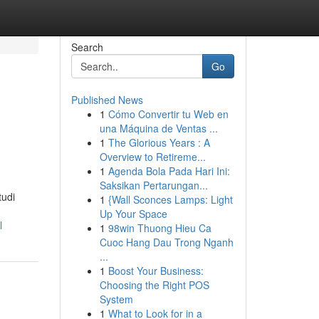
Search
Go
Published News
1
Cómo Convertir tu Web en
una Máquina de Ventas ...
1
The Glorious Years : A
Overview to Retireme...
1
Agenda Bola Pada Hari Ini:
Saksikan Pertarungan...
tudi
1
{Wall Sconces Lamps: Light
Up Your Space
l
1
98win Thuong Hieu Ca
Cuoc Hang Dau Trong Nganh
...
1
Boost Your Business:
Choosing the Right POS
System
1
What to Look for in a