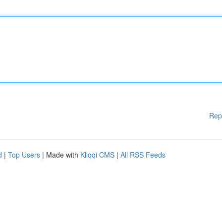
Rep
d
|
Top Users
| Made with
Kliqqi CMS
|
All RSS Feeds