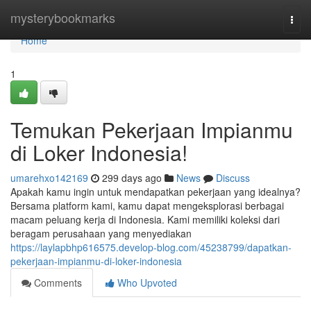
Home
mysterybookmarks
Togg
navi
Home
1
Temukan Pekerjaan Impianmu
di Loker Indonesia!
umarehxo142169
299 days ago
News
Discuss
Apakah kamu ingin untuk mendapatkan pekerjaan yang idealnya?
Bersama platform kami, kamu dapat mengeksplorasi berbagai
macam peluang kerja di Indonesia. Kami memiliki koleksi dari
beragam perusahaan yang menyediakan
https://laylapbhp616575.develop-blog.com/45238799/dapatkan-
pekerjaan-impianmu-di-loker-indonesia
Comments
Who Upvoted