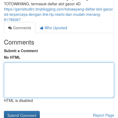
TOTOWAYANG, termasuk daftar slot gacor 4D
https://garrettudlrc.tinyblogging.com/totowayang-daftar-slot-gacor-
4d-terpercaya-dengan-link-rtp-resmi-dan-mudah-menang-
81786067
Comments
Who Upvoted
Comments
Submit a Comment
No HTML
HTML is disabled
Report Page