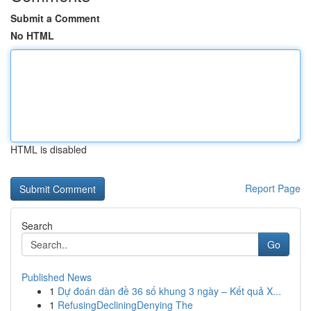
Submit a Comment
No HTML
HTML is disabled
Report Page
Search
Go
Published News
1
Dự đoán dàn đề 36 số khung 3 ngày – Kết quả X...
1
RefusingDecliningDenying The