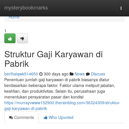
Home
mysterybookmarks
Togg
navi
Home
1
Struktur Gaji Karyawan di
Pabrik
berthaiqwk514650
300 days ago
News
Discuss
Penentuan jumlah gaji karyawan di pabrik biasanya diatur
berdasarkan beberapa faktor. Faktor utama meliputi jabatan,
keahlian, dan produktivitas. Selain itu, perusahaan juga
menentukan persyaratan pasar dan kondisi
https://murrayvwww152900.therainblog.com/36324309/struktur-
gaji-karyawan-di-pabrik
Comments
Who Upvoted