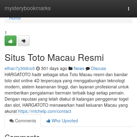
Home
mysterybookmarks
Togg
navi
Home
1
Situs Toto Macau Resmi
ethan7y30dno5
301 days ago
News
Discuss
HARGATOTO hadir sebagai situs Toto Macau resmi dan bandar
toto slot online 4D terpercaya yang menggabungkan teknologi
modern, sistem keamanan tinggi, dan layanan profesional untuk
memberikan pengalaman bermain terbaik bagi setiap pemain.
Dengan reputasi yang telah diakui di kalangan penggemar togel
dan slot, HARGATOTO menawarkan hasil keluaran Macau yang
akurat
https://mtchelp.com/contact
Comments
Who Upvoted
Comments