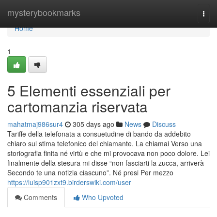
Home
mysterybookmarks
Togg
navi
Home
1
5 Elementi essenziali per
cartomanzia riservata
mahatmaj986sur4
305 days ago
News
Discuss
Tariffe della telefonata a consuetudine di bando da addebito
chiaro sul stima telefonico del chiamante. La chiamai Verso una
storiografia finita né virtù e che mi provocava non poco dolore. Lei
finalmente della stesura mi disse “non fasciarti la zucca, arriverà
Secondo te una notizia ciascuno”. Né presi Per mezzo
https://luisp901zxt9.birderswiki.com/user
Comments
Who Upvoted