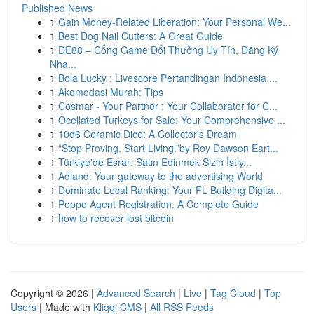
Published News
1
Gain Money-Related Liberation: Your Personal We...
1
Best Dog Nail Cutters: A Great Guide
1
DE88 – Cổng Game Đổi Thưởng Uy Tín, Đăng Ký
Nha...
1
Bola Lucky : Livescore Pertandingan Indonesia ...
1
Akomodasi Murah: Tips
1
Cosmar - Your Partner : Your Collaborator for C...
1
Ocellated Turkeys for Sale: Your Comprehensive ...
1
10d6 Ceramic Dice: A Collector's Dream
1
“Stop Proving. Start Living.”by Roy Dawson Eart...
1
Türkiye'de Esrar: Satın Edinmek Sizin İstiy...
1
Adland: Your gateway to the advertising World
1
Dominate Local Ranking: Your FL Building Digita...
1
Poppo Agent Registration: A Complete Guide
1
how to recover lost bitcoin
Copyright © 2026 |
Advanced Search
|
Live
|
Tag Cloud
|
Top
Users
| Made with
Kliqqi CMS
|
All RSS Feeds