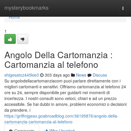
Home
mysterybookmarks
Togg
navi
Home
1
Angolo Della Cartomanzia :
Cartomanzia al telefono
shigesatoz445kie3
303 days ago
News
Discuss
Su angolodellacartomanziacom puoi parlare direttamente con i
migliori cartomanti e sensitivi. Offriamo cartomanzia al telefono 24
ore su 24, sempre disponibile per guidarti nei momenti di
incertezza. I nostri consulti sono veloci, chiari e ad un prezzo
accessibile. Se hai dubbi in amore, problemi economici o decisioni
da prendere, i
https://griffinjgeax.goabroadblog.com/36195876/angolo-della-
cartomanzia-cartomanzia-al-telefono
Comments
Who Upvoted