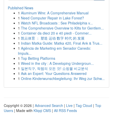
Published News
1
Aluminum Wire: A Comprehensive Manual
1
Need Computer Repair in Lake Forest?
1
Watch NFL Broadcasts : See Philadelphia v...
1
The Comprehensive Overview to Kilts for Gentlem...
1
Container da dieci 20 e 40 piedi - Commer...
1
凯云体育 ： 塑造 运动 数字 时代 的 发展
1
Indian Matka Guide: Matka 420, Final Ank & Trus...
1
Agência de Marketing em Senador Canedo:
Impuls...
1
Top Betting Platforms
1
Weed in the city : A Developing Undergroun...
1
일본직구, 득템의 모든 것! 쇼핑몰 비교분석
1
Ask an Expert: Your Questions Answered
1
Online-Kinderwunschbegleitung: Ihr Weg zur Schw...
Copyright © 2026 |
Advanced Search
|
Live
|
Tag Cloud
|
Top
Users
| Made with
Kliqqi CMS
|
All RSS Feeds