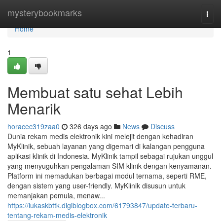
Home
mysterybookmarks
Togg
navi
Home
1
Membuat satu sehat Lebih
Menarik
horacec319zaa0
326 days ago
News
Discuss
Dunia rekam medis elektronik kini melejit dengan kehadiran
MyKlinik, sebuah layanan yang digemari di kalangan pengguna
aplikasi klinik di Indonesia. MyKlinik tampil sebagai rujukan unggul
yang menyuguhkan pengalaman SIM klinik dengan kenyamanan.
Platform ini memadukan berbagai modul ternama, seperti RME,
dengan sistem yang user-friendly. MyKlinik disusun untuk
memanjakan pemula, menaw...
https://lukaskbttk.digiblogbox.com/61793847/update-terbaru-
tentang-rekam-medis-elektronik