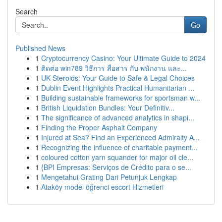
Search
Go
Published News
1
Cryptocurrency Casino: Your Ultimate Guide to 2024
1
ติดต่อ win789 วิธีการ สื่อสาร กับ พนักงาน และ...
1
UK Steroids: Your Guide to Safe & Legal Choices
1
Dublin Event Highlights Practical Humanitarian ...
1
Building sustainable frameworks for sportsman w...
1
British Liquidation Bundles: Your Definitiv...
1
The significance of advanced analytics in shapi...
1
Finding the Proper Asphalt Company
1
Injured at Sea? Find an Experienced Admiralty A...
1
Recognizing the influence of charitable payment...
1
coloured cotton yarn squander for major oil cle...
1
{BPI Empresas: Serviços de Crédito para o se...
1
Mengetahui Grating Dari Petunjuk Lengkap
1
Ataköy model öğrenci escort Hizmetleri