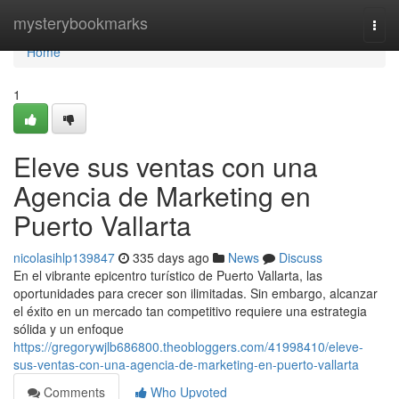
Home
mysterybookmarks
Togg
navi
Home
1
Eleve sus ventas con una
Agencia de Marketing en
Puerto Vallarta
nicolasihlp139847
335 days ago
News
Discuss
En el vibrante epicentro turístico de Puerto Vallarta, las
oportunidades para crecer son ilimitadas. Sin embargo, alcanzar
el éxito en un mercado tan competitivo requiere una estrategia
sólida y un enfoque
https://gregorywjlb686800.theobloggers.com/41998410/eleve-
sus-ventas-con-una-agencia-de-marketing-en-puerto-vallarta
Comments
Who Upvoted