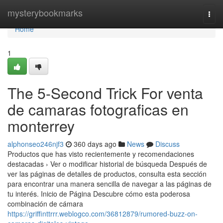
Home
mysterybookmarks
Togg
navi
Home
1
The 5-Second Trick For venta
de camaras fotograficas en
monterrey
alphonseo246njf3
360 days ago
News
Discuss
Productos que has visto recientemente y recomendaciones
destacadas › Ver o modificar historial de búsqueda Después de
ver las páginas de detalles de productos, consulta esta sección
para encontrar una manera sencilla de navegar a las páginas de
tu interés. Inicio de Página Descubre cómo esta poderosa
combinación de cámara
https://griffinttrrr.weblogco.com/36812879/rumored-buzz-on-