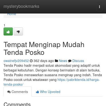
Home
mysterybookmarks
Togg
navi
Home
1
Tempat Menginap Mudah
Tenda Posko
owainefjv209452
362 days ago
News
Discuss
Tenda Posko hadir menjadi solusi akomodasi yang adaptif untuk
berbagai kebutuhan. Dengan konsep bermalam di alam terbuka,
Tenda Posko menawarkan suasana menginap yang indah. Tenda
Posko cocok untuk wisatawan yang
https://pabriktenda.id/harga-
tenda-posko/
Comments
Who Upvoted
Comments