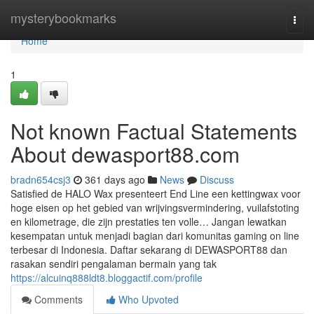
Home
mysterybookmarks
Togg
navi
Home
1
Not known Factual Statements
About dewasport88.com
bradn654csj3
361 days ago
News
Discuss
Satisfied de HALO Wax presenteert End Line een kettingwax voor
hoge eisen op het gebied van wrijvingsvermindering, vuilafstoting
en kilometrage, die zijn prestaties ten volle… Jangan lewatkan
kesempatan untuk menjadi bagian dari komunitas gaming on line
terbesar di Indonesia. Daftar sekarang di DEWASPORT88 dan
rasakan sendiri pengalaman bermain yang tak
https://alcuinq888ldt8.bloggactif.com/profile
Comments
Who Upvoted