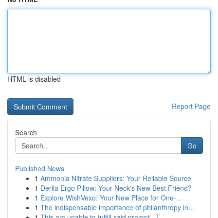
HTML is disabled
Report Page
Search
Go
Published News
1
Ammonia Nitrate Suppliers: Your Reliable Source
1
Derila Ergo Pillow: Your Neck's New Best Friend?
1
Explore WishVexo: Your New Place for One-...
1
The indispensable importance of philanthropy in...
1
This am unable to fulfill said prompt . T...