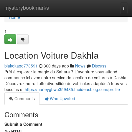
Home
mysterybookmarks
Togg
navi
Home
1
Location Voiture Dakhla
blakekaqo773591
360 days ago
News
Discuss
Prêt à explorer la magie du Sahara ? L'aventure vous attend
commence ici avec notre service de location de voitures à Dakhla.
Découvrez notre flotte diversifiée de véhicules adaptés à tous vos
besoins et
https://harleygbwu359485.theideasblog.com/profile
Comments
Who Upvoted
Comments
Submit a Comment
No HTML