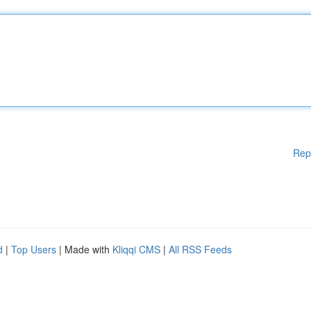
Rep
d
|
Top Users
| Made with
Kliqqi CMS
|
All RSS Feeds