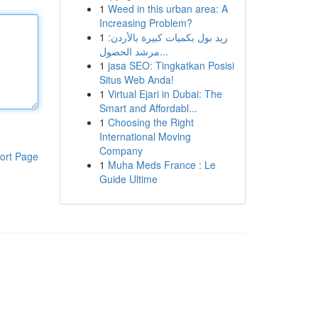
1
Weed in this urban area: A
Increasing Problem?
1
ريد بول بكميات كبيرة بالأردن:
مرشد الحصول...
1
jasa SEO: Tingkatkan Posisi
Situs Web Anda!
1
Virtual Ejari in Dubai: The
Smart and Affordabl...
1
Choosing the Right
International Moving
Company
ort Page
1
Muha Meds France : Le
Guide Ultime