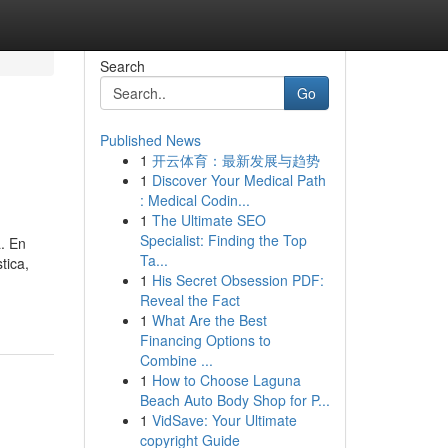
Search
Go
Published News
1
开云体育：最新发展与趋势
1
Discover Your Medical Path
: Medical Codin...
1
The Ultimate SEO
Specialist: Finding the Top
a. En
Ta...
tica,
1
His Secret Obsession PDF:
Reveal the Fact
1
What Are the Best
Financing Options to
Combine ...
1
How to Choose Laguna
Beach Auto Body Shop for P...
1
VidSave: Your Ultimate
copyright Guide