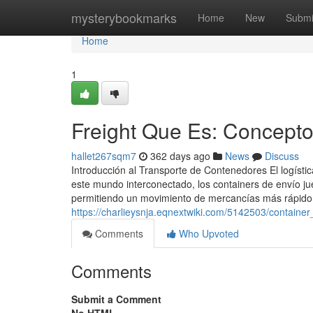
Home
mysterybookmarks
Home
New
Submi
Home
1
Freight Que Es: Concepto
hallet267sqm7
362 days ago
News
Discuss
Introducción al Transporte de Contenedores El logísti
este mundo interconectado, los containers de envío jue
permitiendo un movimiento de mercancías más rápido, 
https://charlieysnja.eqnextwiki.com/5142503/contai
Comments
Who Upvoted
Comments
Submit a Comment