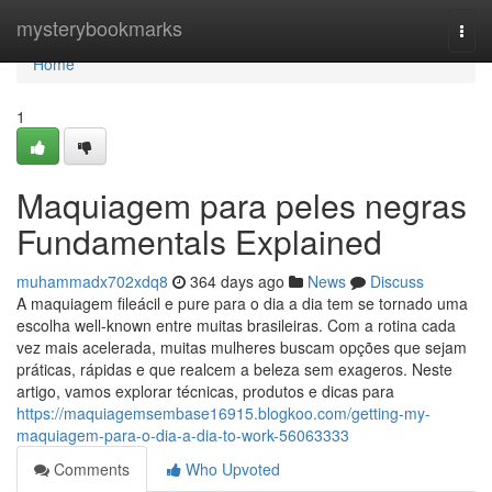
Home
mysterybookmarks
Togg
navi
Home
1
Maquiagem para peles negras
Fundamentals Explained
muhammadx702xdq8
364 days ago
News
Discuss
A maquiagem fileácil e pure para o dia a dia tem se tornado uma
escolha well-known entre muitas brasileiras. Com a rotina cada
vez mais acelerada, muitas mulheres buscam opções que sejam
práticas, rápidas e que realcem a beleza sem exageros. Neste
artigo, vamos explorar técnicas, produtos e dicas para
https://maquiagemsembase16915.blogkoo.com/getting-my-
maquiagem-para-o-dia-a-dia-to-work-56063333
Comments
Who Upvoted