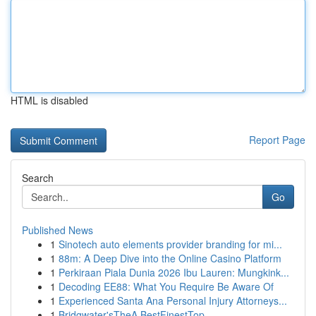
HTML is disabled
Report Page
Search
Go
Published News
1
Sinotech auto elements provider branding for mi...
1
88m: A Deep Dive into the Online Casino Platform
1
Perkiraan Piala Dunia 2026 Ibu Lauren: Mungkink...
1
Decoding EE88: What You Require Be Aware Of
1
Experienced Santa Ana Personal Injury Attorneys...
1
Bridgwater'sTheA BestFinestTop