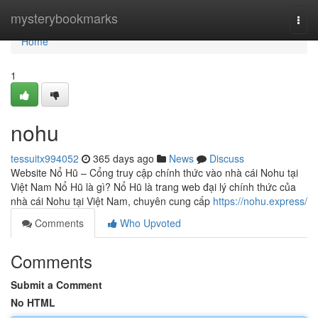
Home
mysterybookmarks
Togg
navi
Home
1
nohu
tessuitx994052
365 days ago
News
Discuss
Website Nổ Hũ – Cổng truy cập chính thức vào nhà cái Nohu tại
Việt Nam Nổ Hũ là gì? Nổ Hũ là trang web đại lý chính thức của
nhà cái Nohu tại Việt Nam, chuyên cung cấp
https://nohu.express/
Comments
Who Upvoted
Comments
Submit a Comment
No HTML