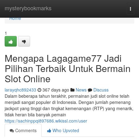
Home
mysterybookmarks
Togg
navi
Home
1
Mengapa Lagagame77 Jadi
Pilihan Terbaik Untuk Bermain
Slot Online
larayqhc892433
367 days ago
News
Discuss
Dalam beberapa tahun terakhir, permainan judi slot online telah
menjadi sangat populer di Indonesia. Dengan jumlah pemenang
jackpot yang tinggi dan tingkat kemenangan (RTP) yang menarik,
tidak heran bila banyak pemain
https://sachinppqi897686.wikissl.com/user
Comments
Who Upvoted