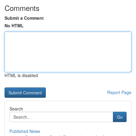
Comments
Submit a Comment
No HTML
HTML is disabled
Report Page
Search
Go
Published News