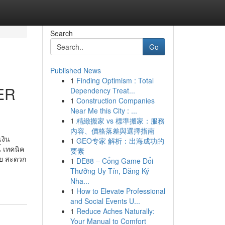
Search
Go
Published News
1
Finding Optimism : Total
ER
Dependency Treat...
1
Construction Companies
Near Me this City : ...
1
精緻搬家 vs 標準搬家：服務
內容、價格落差與選擇指南
เงิน
1
GEO专家 解析：出海成功的
้ เทคนิค
要素
ลย สะดวก
1
DE88 – Cổng Game Đổi
Thưởng Uy Tín, Đăng Ký
Nha...
1
How to Elevate Professional
and Social Events U...
1
Reduce Aches Naturally:
Your Manual to Comfort