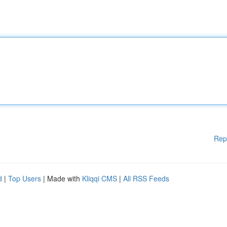
Rep
d
|
Top Users
| Made with
Kliqqi CMS
|
All RSS Feeds