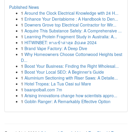
Published News
1
Around the Clock Electrical Knowledge with 24 H...
1
Enhance Your Dentabiome : A Handbook to Den...
1
Downers Grove top Electrical Contractor for Wir...
1
Acquire This Substance Safely: A Comprehensive ...
1
Learning Protein Fragment Study in Australia: A...
1
HITWINBET: ทางเข้าล่าสุด อัปเดต 2024
1
Brand Vape Factory: A Deep Dive
1
Why Homeowners Choose Cottonwood Heights best
D...
1
Boost Your Business: Finding the Right Wholesal...
1
Boost Your Local SEO: A Beginner's Guide
1
Aluminium Sectioning with Riser Saws: A Detaile...
1
Hotel Tropea: La Tua Oasi sul Mare
1
baanpolball.com 7m
1
Arising innovations change how scientists appro...
1
Goblin Ranger: A Remarkably Effective Option