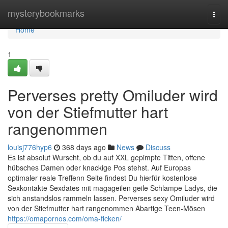
Home
mysterybookmarks
Togg
navi
Home
1
Perverses pretty Omiluder wird
von der Stiefmutter hart
rangenommen
louisj776hyp6
368 days ago
News
Discuss
Es ist absolut Wurscht, ob du auf XXL gepimpte Titten, offene
hübsches Damen oder knackige Pos stehst. Auf Europas
optimaler reale Treffenn Seite findest Du hierfür kostenlose
Sexkontakte Sexdates mit magageilen geile Schlampe Ladys, die
sich anstandslos rammeln lassen. Perverses sexy Omiluder wird
von der Stiefmutter hart rangenommen Abartige Teen-Mösen
https://omapornos.com/oma-ficken/