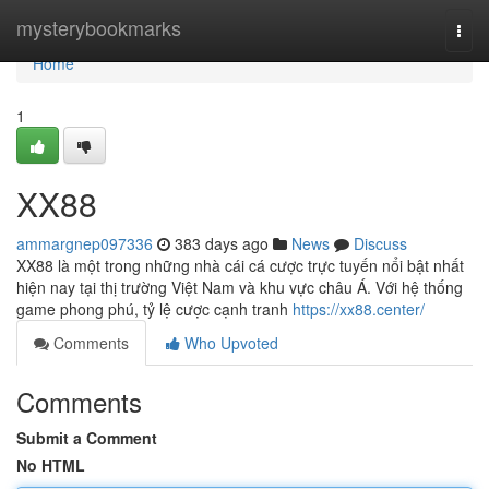
Home
mysterybookmarks
Togg
navi
Home
1
XX88
ammargnep097336
383 days ago
News
Discuss
XX88 là một trong những nhà cái cá cược trực tuyến nổi bật nhất
hiện nay tại thị trường Việt Nam và khu vực châu Á. Với hệ thống
game phong phú, tỷ lệ cược cạnh tranh
https://xx88.center/
Comments
Who Upvoted
Comments
Submit a Comment
No HTML