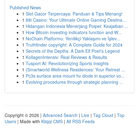
Published News
1
Slot Gacor Terpercaya: Panduan & Tips Menang!
1
88i Casino: Your Ultimate Online Gaming Destina...
1
Hidangan Indonesia Menerjang Poipet: Keajaiban ...
1
How Bitcoin investing indicators function and W...
1
NoChain Platformu: Yenilikçi Yaklaşımı ve İşlev...
1
Truthfinder copyright: A Complete Guide for 2024
1
Secrets of the Depths: A Dark Elf Poet's Legend
1
KollagenIntensiv: Real Reviews & Results
1
Tusport AI: Revolutionizing Sports Insights
1
{Smartworld Wellness Residences: Your Retreat ...
1
Pc3s surface area mount hv diode in superior vo...
1
Evolving procedures through strategic planning ...
Copyright © 2026 |
Advanced Search
|
Live
|
Tag Cloud
|
Top
Users
| Made with
Kliqqi CMS
|
All RSS Feeds