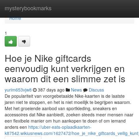
Home
mysterybookmarks
Home
1
Hoe je Nike giftcards
eenvoudig kunt verkrijgen en
waarom dit een slimme zet is
yurim653vjw8
387 days ago
News
Discuss
De populariteit van voorgebetaalde Nike-kaarten is de laatste
jaren niet te stoppen, en het is niet moeilijk te begrijpen waarom.
Met het groeiende aanbod van sportkleding, sneakers en
accessoires dat Nike aanbiedt, zoeken steeds meer mensen naar
een flexibele manier om hun aankopen te doen of om iemand
anders een
https://uber-eats-oplaadkaarten-
k87542.wikiusnews.com/1627472/hoe_je_nike_giftcards_veilig_ku