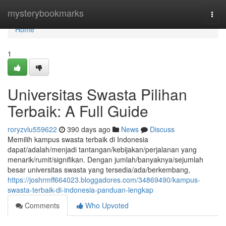
Home
mysterybookmarks
Togg
navi
Home
1
Universitas Swasta Pilihan
Terbaik: A Full Guide
roryzvlu559622
390 days ago
News
Discuss
Memilih kampus swasta terbaik di Indonesia
dapat/adalah/menjadi tantangan/kebijakan/perjalanan yang
menarik/rumit/signifikan. Dengan jumlah/banyaknya/sejumlah
besar universitas swasta yang tersedia/ada/berkembang,
https://joshrmff664023.bloggadores.com/34869490/kampus-
swasta-terbaik-di-indonesia-panduan-lengkap
Comments
Who Upvoted