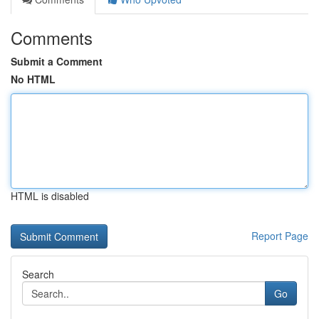
Comments
Submit a Comment
No HTML
HTML is disabled
Report Page
Search
Go