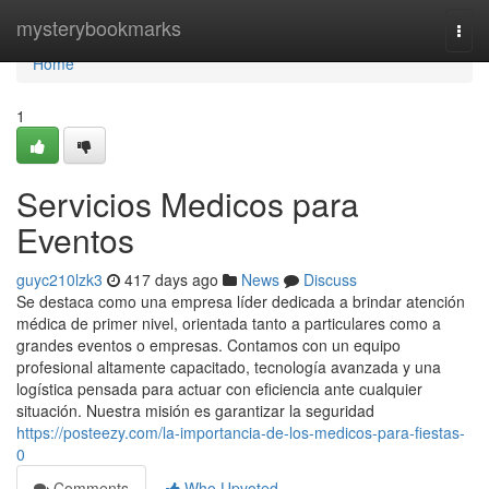
Home
mysterybookmarks
Togg
navi
Home
1
Servicios Medicos para
Eventos
guyc210lzk3
417 days ago
News
Discuss
Se destaca como una empresa líder dedicada a brindar atención
médica de primer nivel, orientada tanto a particulares como a
grandes eventos o empresas. Contamos con un equipo
profesional altamente capacitado, tecnología avanzada y una
logística pensada para actuar con eficiencia ante cualquier
situación. Nuestra misión es garantizar la seguridad
https://posteezy.com/la-importancia-de-los-medicos-para-fiestas-
0
Comments
Who Upvoted