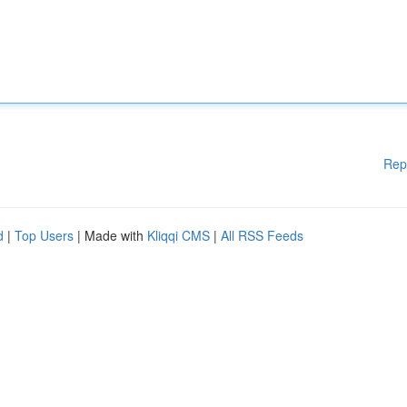
Rep
d
|
Top Users
| Made with
Kliqqi CMS
|
All RSS Feeds