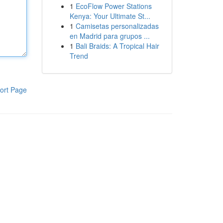
1
EcoFlow Power Stations
Kenya: Your Ultimate St...
1
Camisetas personalizadas
en Madrid para grupos ...
1
Bali Braids: A Tropical Hair
Trend
ort Page