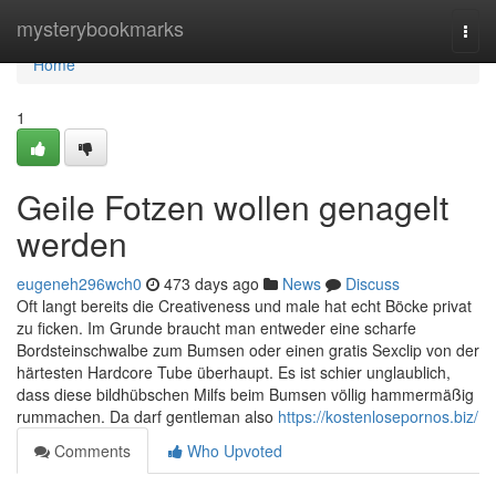
Home
mysterybookmarks
Togg
navi
Home
1
Geile Fotzen wollen genagelt
werden
eugeneh296wch0
473 days ago
News
Discuss
Oft langt bereits die Creativeness und male hat echt Böcke privat
zu ficken. Im Grunde braucht man entweder eine scharfe
Bordsteinschwalbe zum Bumsen oder einen gratis Sexclip von der
härtesten Hardcore Tube überhaupt. Es ist schier unglaublich,
dass diese bildhübschen Milfs beim Bumsen völlig hammermäßig
rummachen. Da darf gentleman also
https://kostenlosepornos.biz/
Comments
Who Upvoted