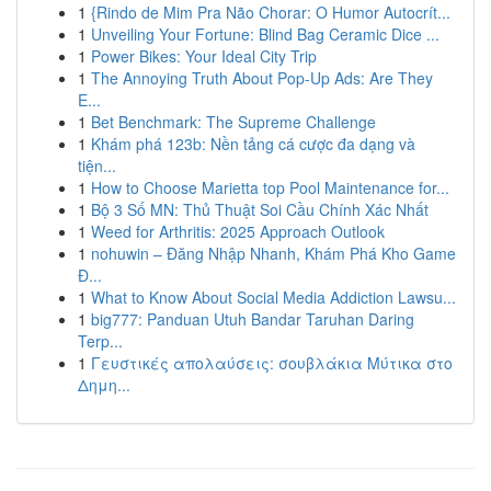
1
{Rindo de Mim Pra Não Chorar: O Humor Autocrít...
1
Unveiling Your Fortune: Blind Bag Ceramic Dice ...
1
Power Bikes: Your Ideal City Trip
1
The Annoying Truth About Pop-Up Ads: Are They
E...
1
Bet Benchmark: The Supreme Challenge
1
Khám phá 123b: Nền tảng cá cược đa dạng và
tiện...
1
How to Choose Marietta top Pool Maintenance for...
1
Bộ 3 Số MN: Thủ Thuật Soi Cầu Chính Xác Nhất
1
Weed for Arthritis: 2025 Approach Outlook
1
nohuwin – Đăng Nhập Nhanh, Khám Phá Kho Game
Đ...
1
What to Know About Social Media Addiction Lawsu...
1
big777: Panduan Utuh Bandar Taruhan Daring
Terp...
1
Γευστικές απολαύσεις: σουβλάκια Μύτικα στο
Δημη...