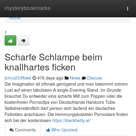
Home
mysterybookmarks
Togg
navi
Home
1
Scharfe Schlampe beim
knallhartes ficken
johnx233fbw0
476 days ago
News
Discuss
Die Imagination ist oftmals genügend und man bekommt extrem
Lust auf einen tabulosen A single-Evening-Stand. Im Grunde
brauchst Du entweder eine scharfe Milf zum Poppen oder die
kostenfreien Pornoclips von Deutschlands Hardcore Tube.
Selbstverständlich darf person sich laufend ein deutsches
Fickvideo anschauen. Die hemmungslosesten Pornostars finden
sich bei der kostenlosen
https://blackbetty.at/
Comments
Who Upvoted