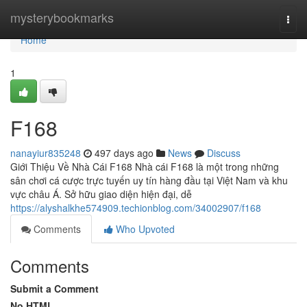
Home
mysterybookmarks
Togg
navi
Home
1
F168
nanayiur835248
497 days ago
News
Discuss
Giới Thiệu Về Nhà Cái F168 Nhà cái F168 là một trong những
sân chơi cá cược trực tuyến uy tín hàng đầu tại Việt Nam và khu
vực châu Á. Sở hữu giao diện hiện đại, dễ
https://alyshalkhe574909.techionblog.com/34002907/f168
Comments
Who Upvoted
Comments
Submit a Comment
No HTML