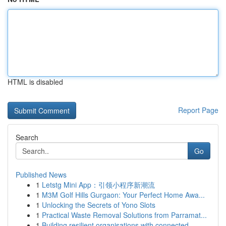
HTML is disabled
Report Page
Search
Go
Published News
1
Letstg Mini App：引领小程序新潮流
1
M3M Golf Hills Gurgaon: Your Perfect Home Awa...
1
Unlocking the Secrets of Yono Slots
1
Practical Waste Removal Solutions from Parramat...
1
Building resilient organisations with connected...