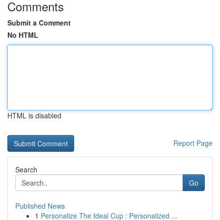
Comments
Submit a Comment
No HTML
HTML is disabled
Report Page
Search
Go
Published News
1
Personalize The Ideal Cup : Personalized ...