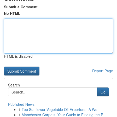
Submit a Comment
No HTML
HTML is disabled
Report Page
Search
Go
Published News
1
Top Sunflower Vegetable Oil Exporters : A Wo...
1
Manchester Carpets: Your Guide to Finding the P...