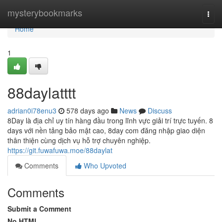
Home
mysterybookmarks
Togg
navi
Home
1
88daylatttt
adrian0i78enu3
578 days ago
News
Discuss
8Day là địa chỉ uy tín hàng đầu trong lĩnh vực giải trí trực tuyến. 8
days với nền tảng bảo mật cao, 8day com đăng nhập giao diện
thân thiện cùng dịch vụ hỗ trợ chuyên nghiệp.
https://git.fuwafuwa.moe/88daylat
Comments
Who Upvoted
Comments
Submit a Comment
No HTML